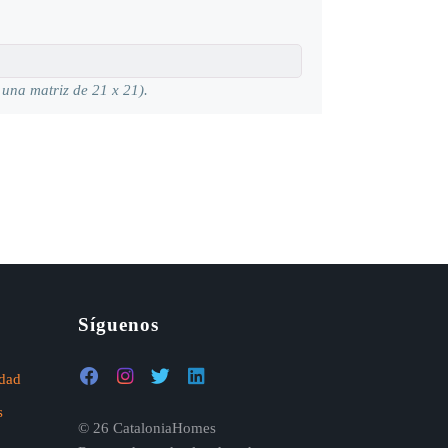
 una matriz de 21 x 21).
Síguenos
idad
s
© 26 CataloniaHomes