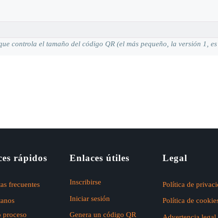
ue controla el tamaño del código QR (el más pequeño, la versión 1, es
ces rápidos
Enlaces útiles
Legal
Inscribirse
as frecuentes
Política de privac
Iniciar sesión
tanos
Política de cookie
o proceso
Genera un código QR
Advertencia legal