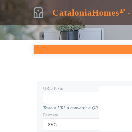
CataloniaHomes
URL/Texto:
Texto o URL a convertir a QR
Formato: