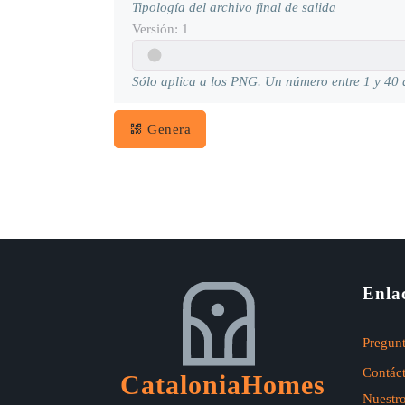
Tipología del archivo final de salida
Versión:
1
Sólo aplica a los PNG. Un número entre 1 y 40 q
Genera
Enla
Pregunt
Contác
CataloniaHomes
Nuestr