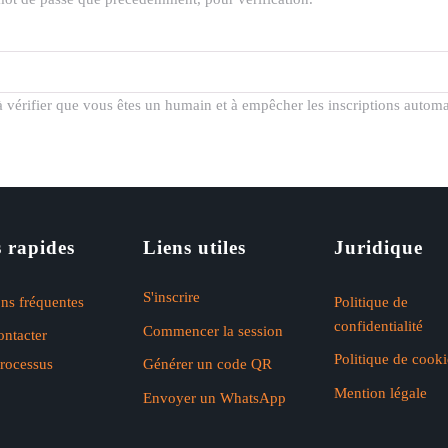
 à vérifier que vous êtes un humain et à empêcher les inscriptions automa
 rapides
Liens utiles
Juridique
S'inscrire
ns fréquentes
Politique de
confidentialité
Commencer la session
ntacter
Politique de cooki
rocessus
Générer un code QR
Mention légale
Envoyer un WhatsApp