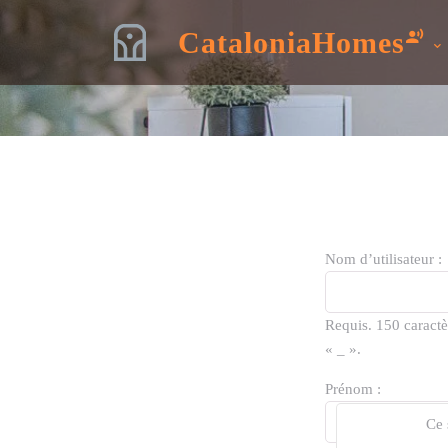
CataloniaHomes
Nom d’utilisateur :
Requis. 150 caractè
« _ ».
Prénom :
Ce 