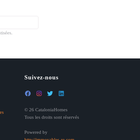
tisées.
Suivez-nous
© 26 CataloniaHomes
es
Tous les droits sont réservés
Powered by
http://immovables-re.com