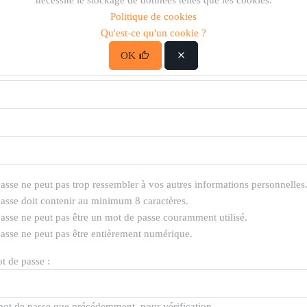
nécessite le stockage de données telles que les cookies.
Politique de cookies
Qu'est-ce qu'un cookie ?
OK
e :
asse ne peut pas trop ressembler à vos autres informations personnelles
asse doit contenir au minimum 8 caractères.
asse ne peut pas être un mot de passe couramment utilisé.
asse ne peut pas être entièrement numérique.
t de passe :
mot de passe que précédemment, pour vérification.