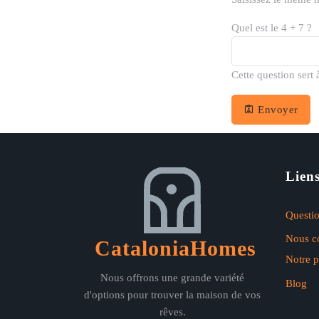
Quel est le 4 + 7 ?
Cette question sert
Envoyer
Liens
Questio
Nous co
CataloniaHomes
Notre p
Nous offrons une grande variété
Blog
d'options pour trouver la maison de vos
rêves.