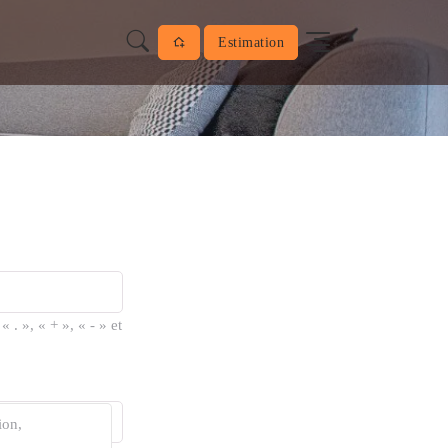
Estimation
. », « + », « - » et
ion,