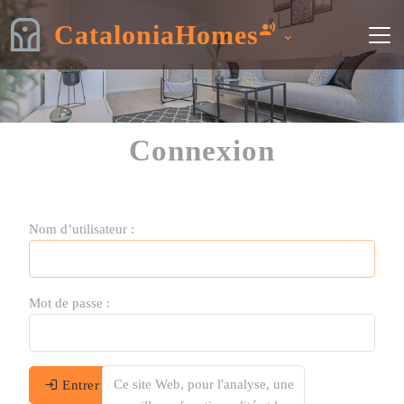
CataloniaHomes
Connexion
Nom d’utilisateur :
Mot de passe :
Ce site Web, pour l'analyse, une
Entrer