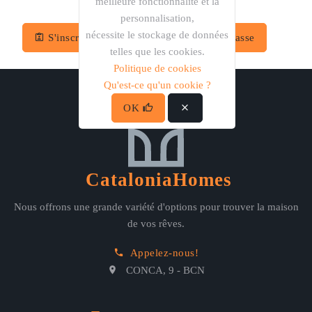
meilleure fonctionnalité et la
personnalisation,
nécessite le stockage de données
S'inscrire
Récupérer le mot de passe
telles que les cookies.
Politique de cookies
Qu'est-ce qu'un cookie ?
OK
CataloniaHomes
Nous offrons une grande variété d'options pour trouver la maison
de vos rêves.
Appelez-nous!
CONCA, 9 - BCN