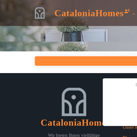
CataloniaHomes
Schne
Häufig 
Kontakt
CataloniaHomes
Unser P
Wir bieten Ihnen vielfältige