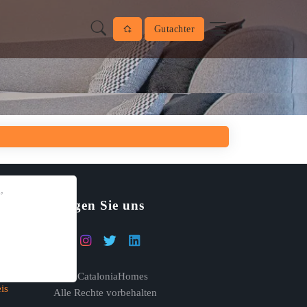
Gutachter
,
Folgen Sie uns
nie
© 26 CataloniaHomes
is
Alle Rechte vorbehalten