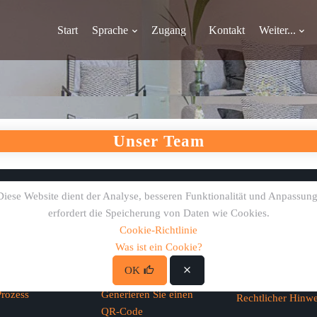
Start
Sprache
Zugang
Kontakt
Weiter...
Unser Team
Diese Website dient der Analyse, besseren Funktionalität und Anpassung
lle Links
Nützliche Links
Legal
erfordert die Speicherung von Daten wie Cookies.
Cookie-Richtlinie
Registrieren
Was ist ein Cookie?
gestellte Fragen
Datenschutzrichtli
OK
Login
ieren Sie uns
Cookie-Richtlinie
rozess
Generieren Sie einen
Rechtlicher Hinwe
QR-Code