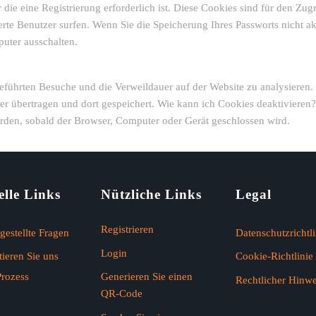
die eine Registrierung erforderlich ist. Diese Cookies sind für den Zugri
rierte Benutzer surfen. Wenn Sie die Speicherung Ihres Passworts nicht 
uter ausschalten.
führten Besuche und die Verweildauer auf der Website zu analysieren.
ster übertragen und dort gespeichert. Wie kann ich Cookies deaktivieren
erden, sobald der Browser, Computer oder Gerät geschlossen wird.
lle Links
Nützliche Links
Legal
Registrieren
gestellte Fragen
Datenschutzrichtli
Login
ieren Sie uns
Cookie-Richtlinie
rozess
Generieren Sie einen
Rechtlicher Hinwe
QR-Code