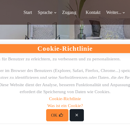
Start
Sprache
Zugang
Kontakt
Weiter...
Cookie-Richtlinie
ür Benutzer zu erleichtern, zu verbessern und zu personalisieren.
ver im Browser des Benutzers (Explorer, Safari, Firefox, Chrome...) spei
zer zu identifizieren und seine Surfpräferenzen oder Daten, die der Ben
Diese Website dient der Analyse, besseren Funktionalität und Anpassung
erfordert die Speicherung von Daten wie Cookies.
Cookie-Richtlinie
Was ist ein Cookie?
rleichtern und sich zu merken, wo sich der Benutzer beim Surfen auf
stimmten Zeit.
OK