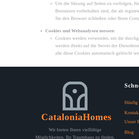
Um die Sitzung auf Seiten zu verfolgen, für 
Benutzern vorbehalten sind, die als regist
Sie den Browser schließen oder Ihren Comp
Cookies und Webanalysen messen
:
Cookies werden verwendet, um die durchge
werden direkt auf die Server der Dienstlei
alle diese Cookies automatisch gelöscht w
Schne
Häufig 
Kontakt
CataloniaHomes
Unser P
Wir bieten Ihnen vielfältige
Blog
Möglichkeiten, Ihr Traumhaus zu finden.