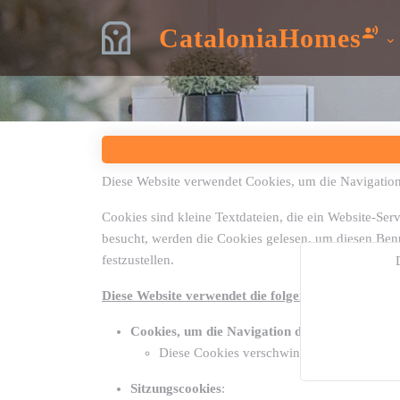
CataloniaHomes
Diese Website verwendet Cookies, um die Navigation f
Cookies sind kleine Textdateien, die ein Website-Ser
besucht, werden die Cookies gelesen, um diesen Benut
festzustellen.
Diese Website verwendet die folgenden Cookies:
Cookies, um die Navigation des Benutzers zu e
Diese Cookies verschwinden nach einer be
Sitzungscookies
: