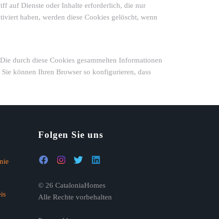
ff auf Dienste oder Inhalte erforderlich, die nur
aktiviert haben, werden diese Cookies gelöscht, wenn
 Die durch diese Cookies gesammelten Informationen
? Sie können Ihren Browser so konfigurieren, dass
Folgen Sie uns
nie
© 26 CataloniaHomes
is
Alle Rechte vorbehalten