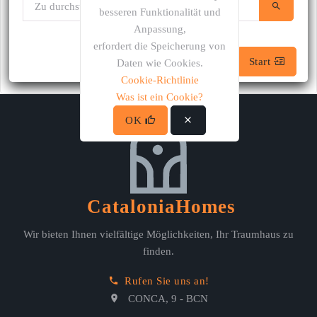
besseren Funktionalität und
Anpassung,
erfordert die Speicherung von
Zurückkehren
Start
Daten wie Cookies.
Cookie-Richtlinie
Was ist ein Cookie?
OK
CataloniaHomes
Wir bieten Ihnen vielfältige Möglichkeiten, Ihr Traumhaus zu
finden.
Rufen Sie uns an!
CONCA, 9 - BCN